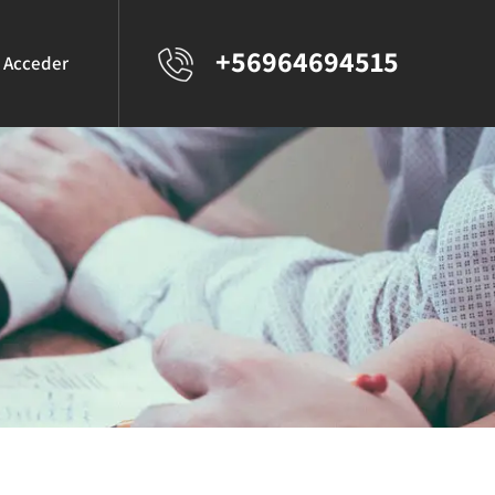
+56964694515
Acceder