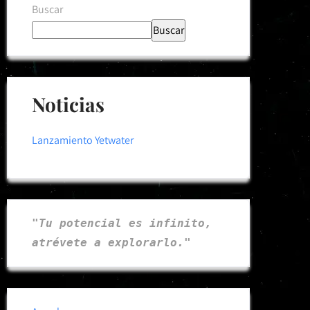
Buscar
Buscar
Noticias
Lanzamiento Yetwater
"Tu potencial es infinito, 
atrévete a explorarlo."