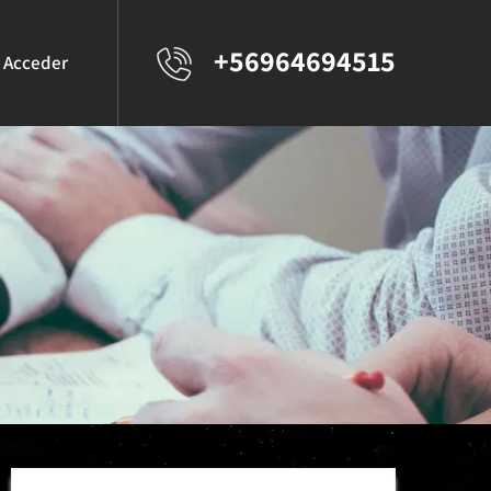
+56964694515
Acceder